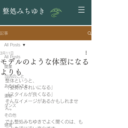
整処みちゆき
記事
All Posts
3月11日
All Posts
モデルのような体型になる
開業
よりも
当店のこと
整体というと、
あるじのこと
「姿勢がきれいになる」
「スタイルが良くなる」
運動
そんなイメージがあるかもしれませ
ダンス
ん。
その他
でも整処みちゆきでよく聞くのは、も
健康