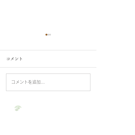
コメント
コメントを追加…
運動嫌いなあるじのルー
運動嫌いな私が
ティン
なったわけ
整処 みちゆき
(完全予約制)
​​～旅館のような空間で、心も身体も整える～
休日・時間外施術もご相談承ります。