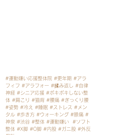
#運動嫌い応援整体院
#更年期
#アラ
フィフ
#アラフォー
#揉み返し
#自律
神経
#シニア応援
#ボキボキしない整
体
#肩こり
#猫背
#腰痛
#ぎっくり腰
#姿勢
#冷え
#睡眠
#ストレス
#メン
タル
#歩き方
#ウォーキング
#膝痛
#
神泉
#渋谷
#整体
#運動嫌い
#ソフト
整体
#X脚
#O脚
#内股
#ガニ股
#外反