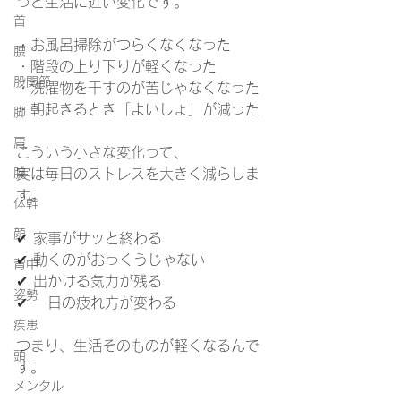
っと生活に近い変化です。
首
・お風呂掃除がつらくなくなった
腰
・階段の上り下りが軽くなった
股関節
・洗濯物を干すのが苦じゃなくなった
・朝起きるとき「よいしょ」が減った
脚
肩
こういう小さな変化って、
腕
実は毎日のストレスを大きく減らしま
す。
体幹
顔
✔ 家事がサッと終わる
✔ 動くのがおっくうじゃない
背中
✔ 出かける気力が残る
姿勢
✔ 一日の疲れ方が変わる
疾患
つまり、生活そのものが軽くなるんで
頭
す。
メンタル