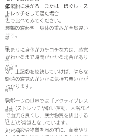
②湯船に浸かる　または　ほぐし・ス
首
トレッチをして寝た場合
腰
とで比べてみてください。
股関節
翌朝の寝起き・身体の重みが全然違い
ます。
脚
肩
あまりに身体がカチコチな方は、感覚
がわかるまで時間がかかる場合があり
腕
ます。
体幹
が、上記②を継続していけば、やらな
い時の寝覚めがいかに気持ち悪いかが
顔
わかります。
背中
姿勢
スポーツの世界では「アクティブレス
ト」(ストレッチや軽い運動、入浴など
疾患
で血流を良くし、疲労物質を排出する
頭
こと)が常識となっています。
いかに疲労物質を溜めずに、血流やリ
メンタル