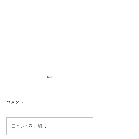
コメント
睡眠と健康の関係
コメントを追加…
疲れが取れない