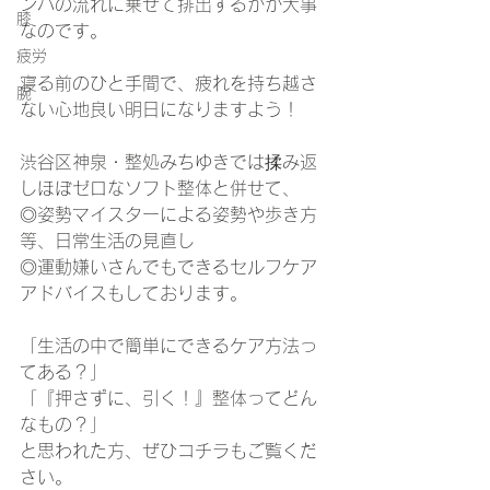
ンパの流れに乗せて排出するかが大事
膝
なのです。
疲労
寝る前のひと手間で、疲れを持ち越さ
腕
ない心地良い明日になりますよう！
渋谷区神泉・整処みちゆきでは揉み返
しほぼゼロなソフト整体と併せて、
◎姿勢マイスターによる姿勢や歩き方
等、日常生活の見直し
◎運動嫌いさんでもできるセルフケア
アドバイスもしております。
「生活の中で簡単にできるケア方法っ
てある？」
「『押さずに、引く！』整体ってどん
なもの？」
と思われた方、ぜひコチラもご覧くだ
さい。