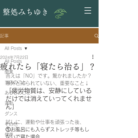
整処みちゆき
記事
All Posts
2024年7月22日
All Posts
疲れたら「寝たら治る」？
開業
答えは「NO」です。驚かれましたか？
当店のこと
意外と知られていない、
重要なこと↓
「疲労物質は、安静にしている
あるじのこと
だけでは消えていってくれませ
運動
ん」
ダンス
試しに、運動や仕事を頑張った後、
その他
①お風呂にも入らずストレッチ等もし
健康
ないで寝た場合