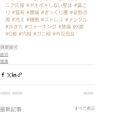
ニア応援
#ボキボキしない整体
#肩こ
り
#猫背
#腰痛
#ぎっくり腰
#姿勢改
善
#冷え
#睡眠
#ストレス
#メンタル
#歩き方
#ウォーキング
#膝痛
#X脚
#O脚
#内股
#ガニ股
#外反母趾
健康
疲労
疲労
健康
すべて表示
最新記事