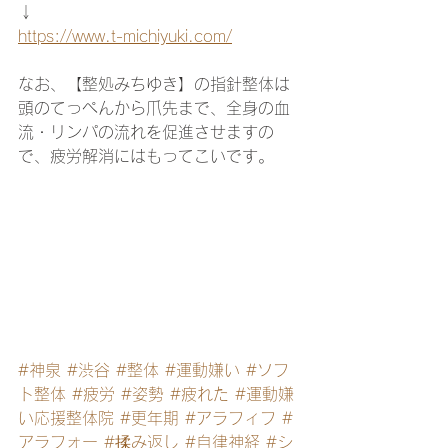
↓
https://www.t-michiyuki.com/
なお、【整処みちゆき】の指針整体は
頭のてっぺんから爪先まで、全身の血
流・リンパの流れを促進させますの
で、疲労解消にはもってこいです。
#神泉
#渋谷
#整体
#運動嫌い
#ソフ
ト整体
#疲労
#姿勢
#疲れた
#運動嫌
い応援整体院
#更年期
#アラフィフ
#
アラフォー
#揉み返し
#自律神経
#シ