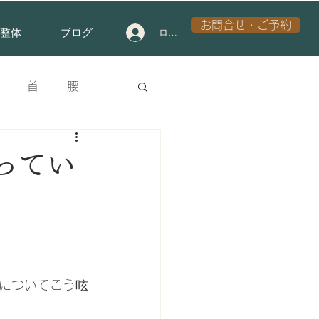
お問合せ・ご予約
整体
ブログ
ログイン
首
腰
ンタル
膝
ってい
についてこう呟