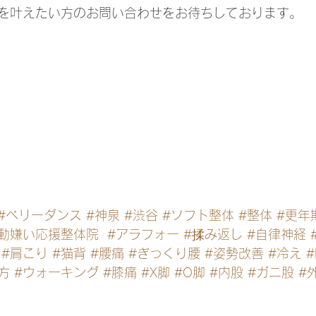
を叶えたい方のお問い合わせをお待ちしております。
#ベリーダンス
#神泉
#渋谷
#ソフト整体
#整体
#更年
運動嫌い応援整体院
#アラフォー
#揉み返し
#自律神経
#肩こり
#猫背
#腰痛
#ぎっくり腰
#姿勢改善
#冷え
方
#ウォーキング
#膝痛
#X脚
#O脚
#内股
#ガニ股
#