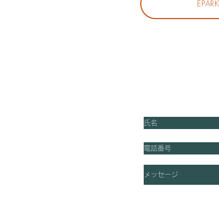
EPAR
談承ります。
ください。
お問合せ
2
mail.com
0施術終了)
了)