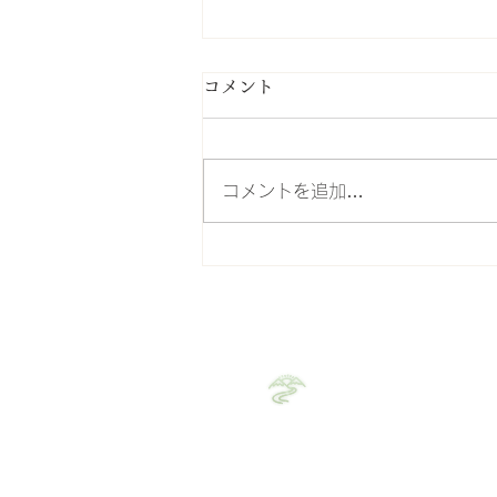
コメント
コメントを追加…
猫背だと身長が縮みます！
整処 みちゆき
(完全予約制)
​​～旅館のような空間で