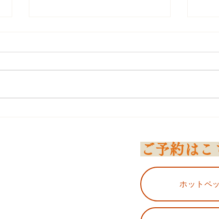
姿勢が崩れるとメンタルも崩
ベリ
れます。
動嫌
ご予約はこ
ホットペ
、心も身体も整える～