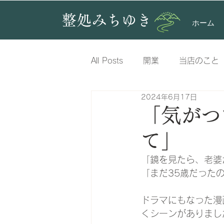
整処みちゆき
ホーム
All Posts
開業
当店のこと
2024年6月17日
股関節
脚
肩
腕
「気がつ
て」
疲労
腕
「鏡を見たら、老婆
「まだ35歳だった
ドラマにもなった漫
くシーンがありまし