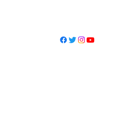
土 9~13時(13時施術終了)
休業日：土曜午後・日祝日
© 2023 整処みちゆき Wix.c
プライバシーポリシー