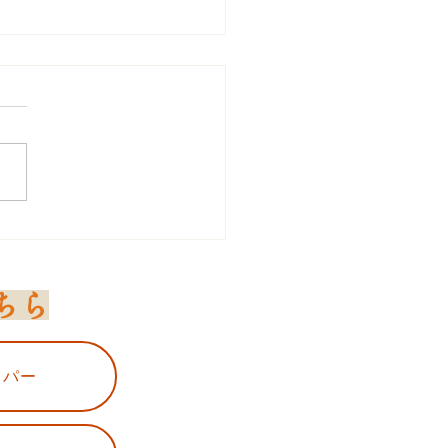
ーダンスやってるのに運
いなの？
ちら
ッパー