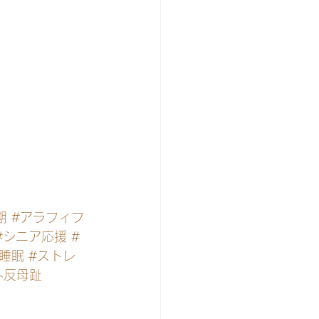
期
#アラフィフ
#シニア応援
#
#睡眠
#ストレ
外反母趾