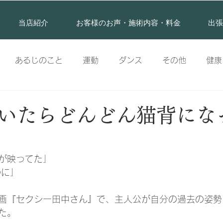
当店紹介
お客様のお声・施術内容・料金
出張
あるじのこと
運動
ダンス
その他
健康
体幹
顔
背中
姿勢
疾患
頭
メ
いたらどんどん猫背にな
が映ってた」
のに」
画『セクシー田中さん』で、主人公が自分の過去の姿勢
た。