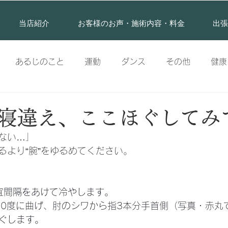
当店紹介
お客様のお声・施術内容・料金
出張
あるじのこと
運動
ダンス
その他
健康
体幹
顔
背中
姿勢
疾患
頭
メ
寝違え、ここほぐしてみ
ない…」
るより“腕”をゆるめてください。
宜間隔をあけて冷やします。
90度に曲げ、肘のシワから指3本分手首側（写真・赤丸
ぐします。