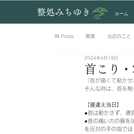
整処みちゆき
ホーム
All Posts
開業
当店のこと
2024年4月19日
股関節
脚
肩
腕
首こり・
「首が痛くて動かせ
疲労
腕
そんな時は、首を触
【
寝違え当日】
●首は動かさず、適
●
首の痛い方の腕を
を反対の手の指でほ