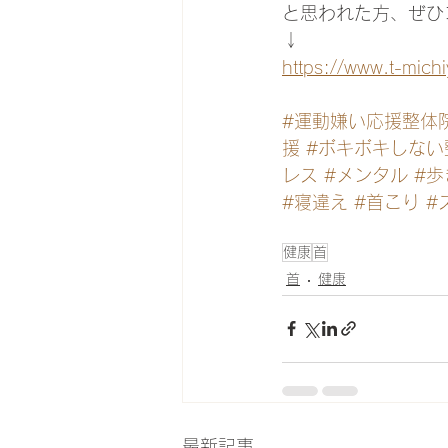
と思われた方、ぜひ
↓
https://www.t-mich
#運動嫌い応援整体
援
#ボキボキしない
レス
#メンタル
#歩
#寝違え
#首こり
#
健康
首
首
健康
最新記事