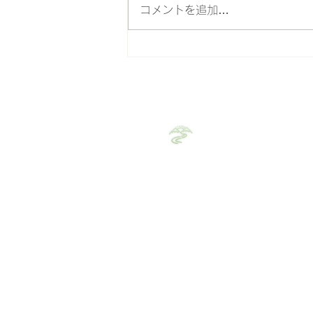
コメントを追加…
スマホ首・デスクワーク首の
ほぐし方
整処 みちゆき
(完全予約制)
​​～旅館のような空間で
休日・時間外施術もご相
​お気軽にお問い合わせ