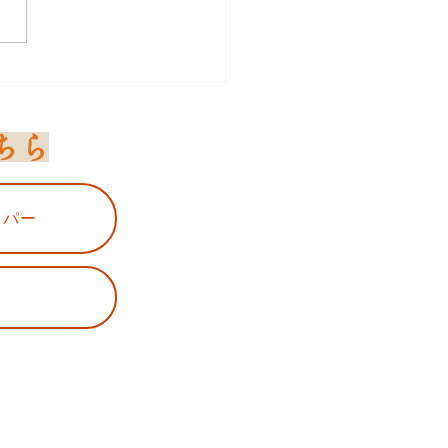
動嫌いならせめてココを
ましょう！】～スマホの
ちら
編～
ッパー
K