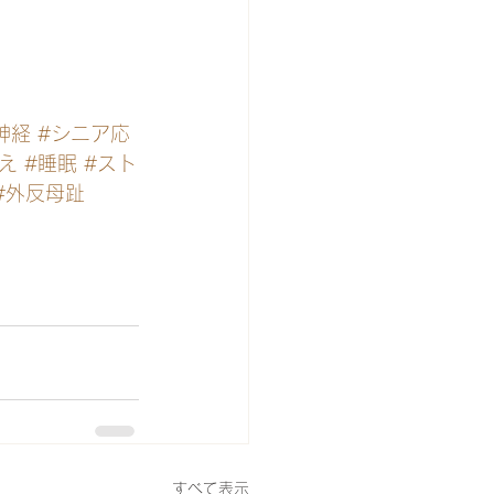
神経
#シニア応
え
#睡眠
#スト
#外反母趾
すべて表示