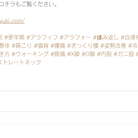
コチラもご覧ください。
iyuki.com/
院
#更年期
#アラフィフ
#アラフォー
#揉み返し
#自律
整体
#肩こり
#猫背
#腰痛
#ぎっくり腰
#姿勢改善
#冷
き方
#ウォーキング
#膝痛
#X脚
#O脚
#内股
#ガニ股
ストレートネック