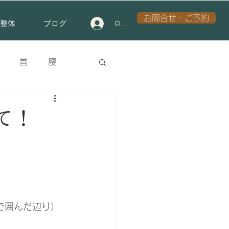
お問合せ・ご予約
整体
ブログ
ログイン
首
腰
ンタル
膝
て！
で囲んだ辺り）