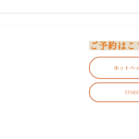
肩こり・首コリの意外な原因
【運
直し
ご予約はこ
見方
ホットペ
、心も身体も整える～
EPAR
談承ります。
ください。