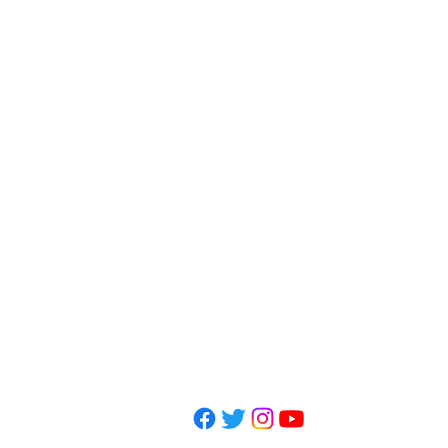
〒150-0045
東京都渋谷区神泉町1-10-20
​​Mail：
totonoumichiyuki@g
Tel: 080-7197-7219
​営業日
月・水・金 9~20:30(20:3
火・木 9~18時(18時施術終
土 9~13時(13時施術終了)
休業日：土曜午後・日祝日