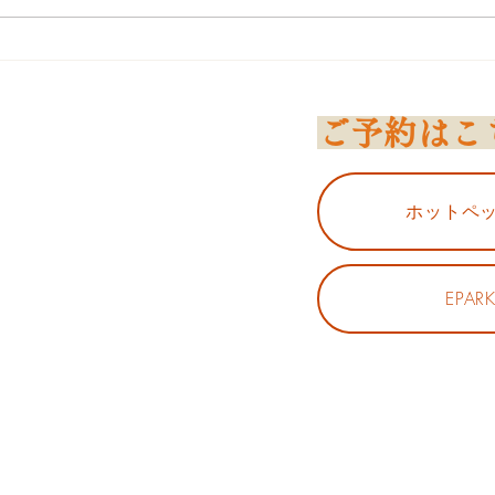
顎ラインがスッキリ！二重あ
ご・たるみ撃退ストレッチ
ご予約はこ
ホットペ
、心も身体も整える～
EPAR
談承ります。
ください。