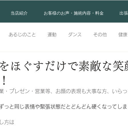
当店紹介
お客様のお声・施術内容・料金
出張
あるじのこと
運動
ダンス
その他
健康
体幹
顔
背中
姿勢
疾患
頭
メ
をほぐすだけで素敵な笑
！
業・プレゼン・営業等、お顔の表現も大事な方、いらっ
ずっと同じ表情や緊張状態だとどんどん硬くなってしま
し方は