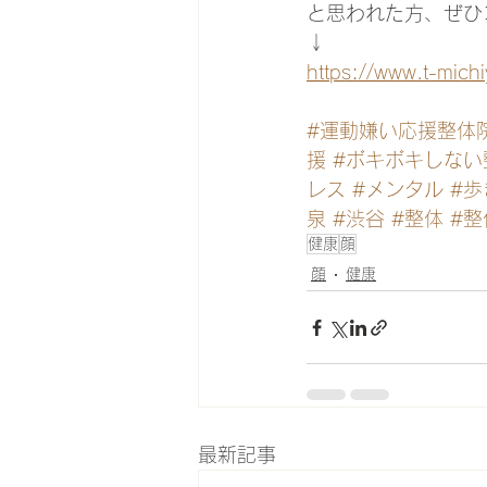
と思われた方、ぜひ
↓
https://www.t-mich
#運動嫌い応援整体
援
#ボキボキしない
レス
#メンタル
#歩
泉
#渋谷
#整体
#整
健康
顔
顔
健康
最新記事