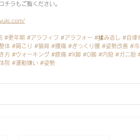
コチラもご覧ください。
iyuki.com/
院
#更年期
#アラフィフ
#アラフォー
#揉み返し
#自律
整体
#肩こり
#猫背
#腰痛
#ぎっくり腰
#姿勢改善
#冷
き方
#ウォーキング
#膝痛
#X脚
#O脚
#内股
#ガニ股
体院
#運動嫌い
#姿勢