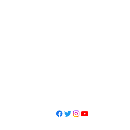
〒150-0045
東京都渋谷区神泉町1-10-20
​​Mail：
totonoumichiyuki@g
Tel: 080-7197-7219
​営業日
月・水・金 9~20:30(20:3
火・木 9~18時(18時施術終
土 9~13時(13時施術終了)
休業日：土曜午後・日祝日
© 2023 整処みちゆき Wix.c