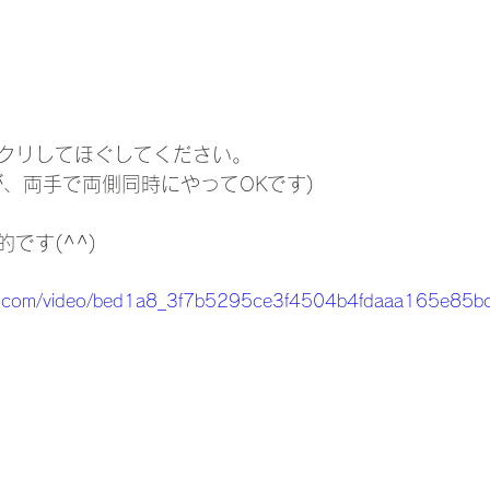
クリしてほぐしてください。
が、両手で両側同時にやってOKです)
です(^^)
atic.com/video/bed1a8_3f7b5295ce3f4504b4fdaaa165e85bc