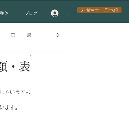
お問合せ・ご予約
整体
ブログ
ログイン
首
腰
ンタル
膝
顔・表
しゃいますよ
います。