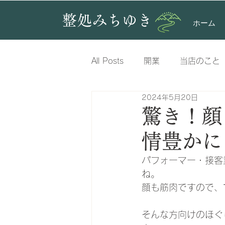
整処みちゆき
ホーム
All Posts
開業
当店のこと
2024年5月20日
股関節
脚
肩
腕
驚き！顔
情豊かに
疲労
腕
パフォーマー・接客
ね。
顔も筋肉ですので、
そんな方向けのほぐ