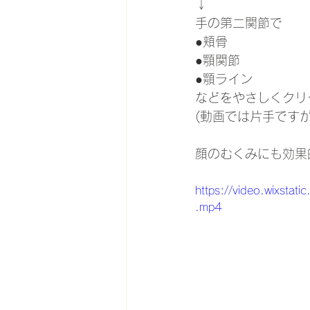
↓
手の第二関節で
●頬骨
●顎関節
●顎ライン
などをやさしくクリ
(動画では片手です
顔のむくみにも効果的
https://video.wixst
.mp4